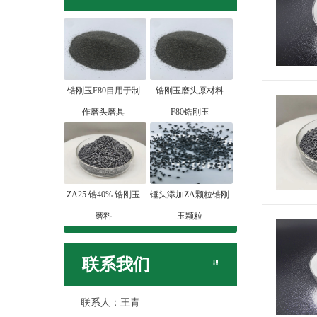
锆刚玉F80目用于制
锆刚玉磨头原材料
作磨头磨具
F80锆刚玉
ZA25 锆40% 锆刚玉
锤头添加ZA颗粒锆刚
磨料
玉颗粒
联系我们
联系人：王青