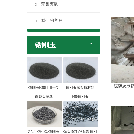
荣誉资质
我们的客户
锆刚玉
破碎及制
锆刚玉F80目用于制
锆刚玉磨头原材料
作磨头磨具
F80锆刚玉
ZA25 锆40% 锆刚玉
锤头添加ZA颗粒锆刚