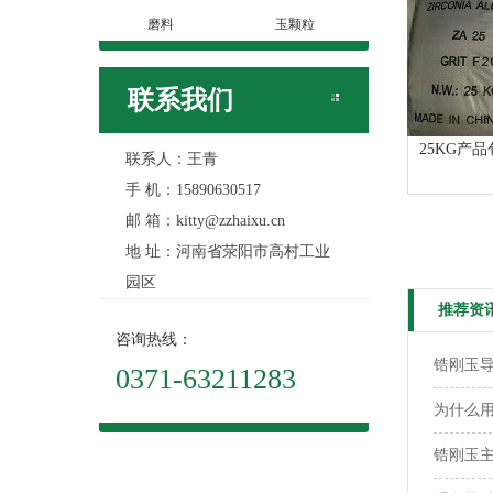
磨料
玉颗粒
联系我们
25KG产
联系人：王青
手 机：15890630517
邮 箱：kitty@zzhaixu.cn
地 址：河南省荥阳市高村工业
园区
推荐资
咨询热线：
锆刚玉
0371-63211283
为什么用
锆刚玉