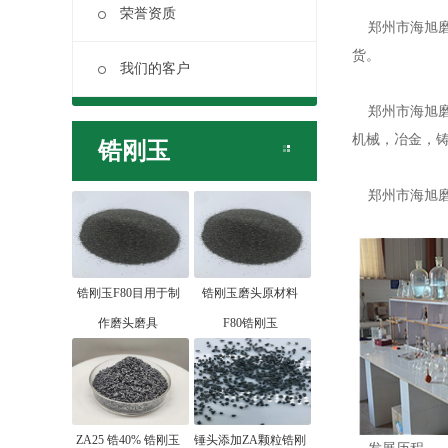
荣誉资质
郑州市海旭磨料
货。
我们的客户
郑州市海旭磨
机械，冶金，
锆刚玉
郑州市海旭磨
锆刚玉F80目用于制
锆刚玉磨头原材料
作磨头磨具
F80锆刚玉
ZA25 锆40% 锆刚玉
锤头添加ZA颗粒锆刚