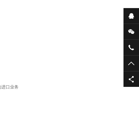
在
微
158
TO
的进口业务