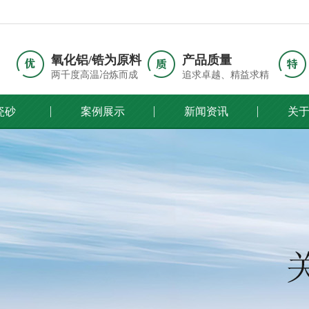
氧化铝/锆为原料
产品质量
两千度高温冶炼而成
追求卓越、精益求精
瓷砂
案例展示
新闻资讯
关