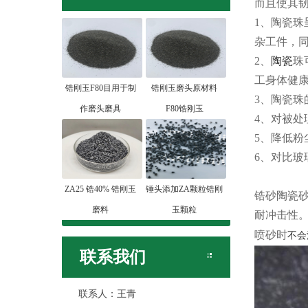
而且使其
1、陶瓷
杂工件，
2、
陶瓷
珠
工身体健
锆刚玉F80目用于制
锆刚玉磨头原材料
3、陶瓷
作磨头磨具
F80锆刚玉
4、对被处
5、降低
6、对比玻
ZA25 锆40% 锆刚玉
锤头添加ZA颗粒锆刚
锆砂陶瓷砂
磨料
玉颗粒
耐冲击性
喷砂时
不会
联系我们
联系人：王青