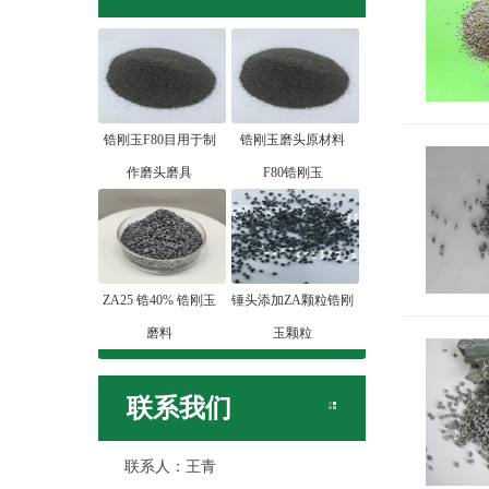
锆刚玉F80目用于制
锆刚玉磨头原材料
作磨头磨具
F80锆刚玉
ZA25 锆40% 锆刚玉
锤头添加ZA颗粒锆刚
磨料
玉颗粒
联系我们
联系人：王青