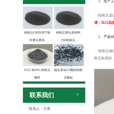
1、生产工
锆刚玉是以
读：
出口品质
锆刚玉F80目用于制
锆刚玉磨头原材料
2、产品分
作磨头磨具
F80锆刚玉
锆刚玉根据Z
刚玉粒度砂
ZA25 锆40% 锆刚玉
锤头添加ZA颗粒锆刚
磨料
玉颗粒
联系我们
联系人：王青