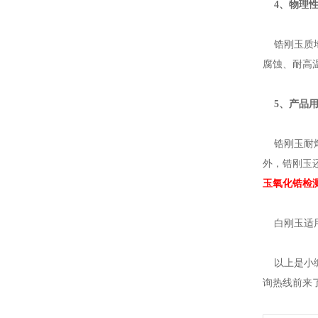
4、物理性
锆刚玉质地
腐蚀、耐高
5、产品用
锆刚玉耐熔
外，锆刚玉
玉氧化锆检
白刚玉适用
以上是小编
询热线前来