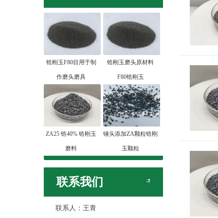
锆刚玉F80目用于制
锆刚玉磨头原材料
作磨头磨具
F80锆刚玉
ZA25 锆40% 锆刚玉
锤头添加ZA颗粒锆刚
磨料
玉颗粒
联系我们
联系人：王青