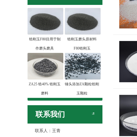
锆刚玉F80目用于制
锆刚玉磨头原材料
作磨头磨具
F80锆刚玉
ZA25 锆40% 锆刚玉
锤头添加ZA颗粒锆刚
磨料
玉颗粒
联系我们
联系人：王青