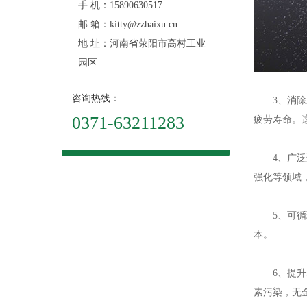
手 机：15890630517
邮 箱：kitty@zzhaixu.cn
地 址：河南省荥阳市高村工业
园区
咨询热线：
3、消除应
0371-63211283
疲劳寿命。
4、广泛适
强化等领域
5、可循
本。
6、提升表
素污染，无