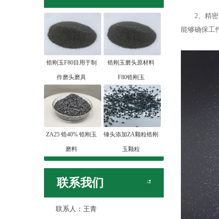
2、精密工
能够确保工
锆刚玉F80目用于制
锆刚玉磨头原材料
作磨头磨具
F80锆刚玉
ZA25 锆40% 锆刚玉
锤头添加ZA颗粒锆刚
磨料
玉颗粒
联系我们
联系人：王青