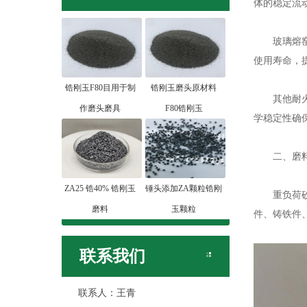
体的稳定流
玻璃熔窑专
使用寿命，
锆刚玉F80目用于制
锆刚玉磨头原材料
其他耐火构
作磨头磨具
F80锆刚玉
学稳定性确
二、磨料
ZA25 锆40% 锆刚玉
锤头添加ZA颗粒锆刚
重负荷砂轮
磨料
玉颗粒
件、铸铁件
联系我们
联系人：王青