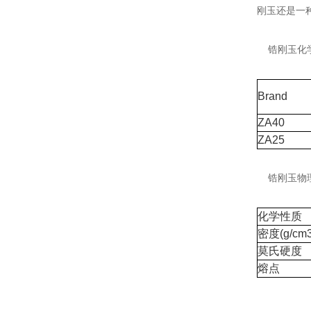
刚玉还是一
锆刚玉化
Brand
ZA40
ZA25
锆刚玉物
化学性质
密度
(g/cm
莫氏硬度
熔点