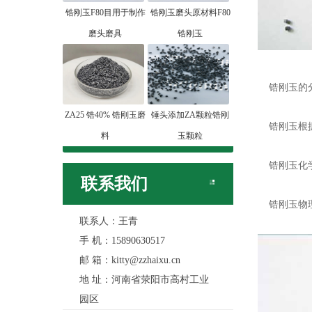
锆刚玉F80目用于制作
锆刚玉磨头原材料F80
磨头磨具
锆刚玉
锆刚玉的
ZA25 锆40% 锆刚玉磨
锤头添加ZA颗粒锆刚
锆刚玉根据Zr
料
玉颗粒
锆刚玉化学成
联系我们
锆刚玉物理
联系人：王青
手 机：15890630517
邮 箱：kitty@zzhaixu.cn
地 址：河南省荥阳市高村工业
园区