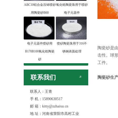
ABC10铝合金压铸喷砂
氧化锆陶瓷珠用于喷砂
用陶瓷砂B60
电子元器件
电子元器件喷砂用
喷砂陶瓷珠用于316不
陶瓷砂是由
B170B100氧化锆陶瓷
锈钢表面处理
击性。球
砂
工件。
联系我们
陶瓷砂
生
联系人：王青
手 机：15890630517
邮 箱：kitty@zzhaixu.cn
地 址：河南省荥阳市高村工业