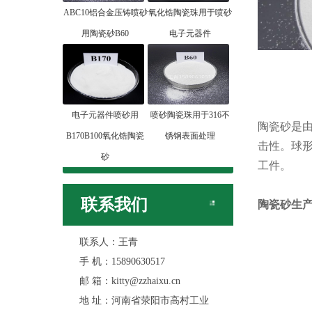
ABC10铝合金压铸喷砂
氧化锆陶瓷珠用于喷砂
用陶瓷砂B60
电子元器件
电子元器件喷砂用
喷砂陶瓷珠用于316不
陶瓷砂是由
B170B100氧化锆陶瓷
锈钢表面处理
击性。球
砂
工件。
联系我们
陶瓷砂
生
联系人：王青
手 机：15890630517
邮 箱：kitty@zzhaixu.cn
地 址：河南省荥阳市高村工业