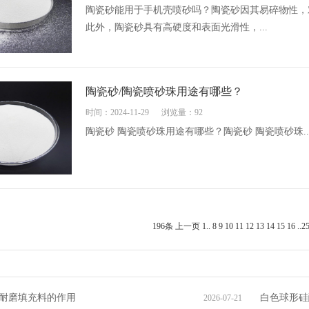
陶瓷砂能用于手机壳喷砂吗？陶瓷砂因其易碎物性，
此外，陶瓷砂具有高硬度和表面光滑性，...
陶瓷砂/陶瓷喷砂珠用途有哪些？
时间：2024-11-29
浏览量：92
陶瓷砂 陶瓷喷砂珠用途有哪些？陶瓷砂 陶瓷喷砂珠..
196条
上一页
1
..
8
9
10
11
12
13
14
15
16
..
2
耐磨填充料的作用
白色球形硅
2026-07-21