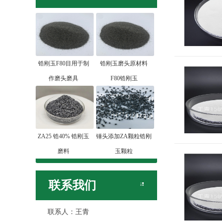
锆刚玉F80目用于制
锆刚玉磨头原材料
作磨头磨具
F80锆刚玉
ZA25 锆40% 锆刚玉
锤头添加ZA颗粒锆刚
磨料
玉颗粒
联系我们
联系人：王青