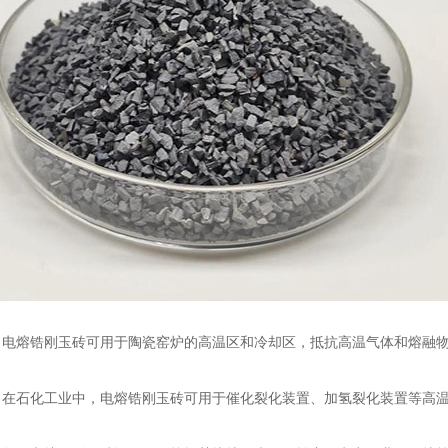
熔锆刚玉砖可用于陶瓷窑炉的高温区和冷却区，抵抗高温气体和熔融物
石化工业中，电熔锆刚玉砖可用于催化裂化装置、加氢裂化装置等高温