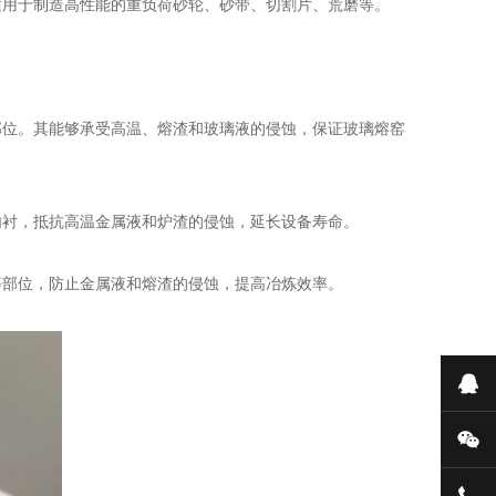
用于制造高性能的重负荷砂轮、砂带、切割片、荒磨等。
部位。其能够承受高温、熔渣和玻璃液的侵蚀，保证玻璃熔窑
衬，抵抗高温金属液和炉渣的侵蚀，延长设备寿命。
部位，防止金属液和熔渣的侵蚀，提高冶炼效率。
在
微
158