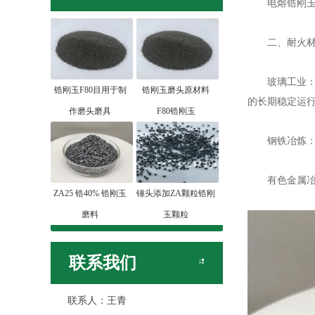
电熔锆刚玉作
二、耐火材
玻璃工业
锆刚玉F80目用于制
锆刚玉磨头原材料
的长期稳定运
作磨头磨具
F80锆刚玉
钢铁冶炼：在
有色金属冶炼
ZA25 锆40% 锆刚玉
锤头添加ZA颗粒锆刚
磨料
玉颗粒
联系我们
联系人：王青