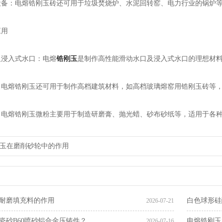
：电熔锆刚玉砖还可用于垃圾焚烧炉、水泥回转窑、电力行业的锅炉等
用
浸入式水口：电熔
锆刚玉
是制作高性能滑动水口及浸入式水口的理想材
熔锆刚玉还可用于制作高档建筑材料，如高档玻璃熔窑用锆刚玉砖等，
熔锆刚玉微粉主要用于制造研磨膏、抛光蜡、砂布砂纸等，适用于各种
玉在磨削砂轮中的作用
耐磨填充料的作用
白色球形硅
2026-07-21
瓷砂B60喷砂铝合金压铸件？
电熔锆刚玉
2026-07-16